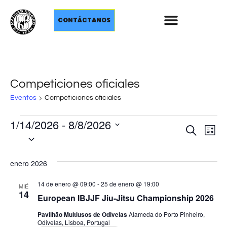
CONTÁCTANOS
Competiciones oficiales
Eventos
Competiciones oficiales
1/14/2026
 - 
8/8/2026
Nave
Na
Buscar
Lista
Selecciona
d
de
la
fecha.
vi
enero 2026
búsq
d
y
14 de enero @ 09:00
-
25 de enero @ 19:00
MIÉ
14
Ev
European IBJJF Jiu-Jitsu Championship 2026
vista
Pavilhão Multiusos de Odivelas
Alameda do Porto Pinheiro,
Odivelas, Lisboa, Portugal