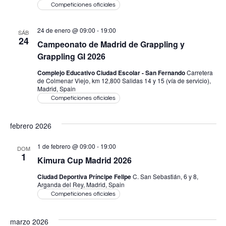
de
Competiciones oficiales
Even
24 de enero @ 09:00
-
19:00
SÁB
24
Campeonato de Madrid de Grappling y
Grappling GI 2026
Complejo Educativo Ciudad Escolar - San Fernando
Carretera
de Colmenar Viejo, km 12,800 Salidas 14 y 15 (vía de servicio),
Madrid, Spain
Competiciones oficiales
febrero 2026
1 de febrero @ 09:00
-
19:00
DOM
1
Kimura Cup Madrid 2026
Ciudad Deportiva Príncipe Felipe
C. San Sebastián, 6 y 8,
Arganda del Rey, Madrid, Spain
Competiciones oficiales
marzo 2026