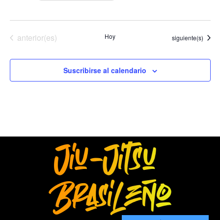
Eventos
anterior(es)
Hoy
Eventos
siguiente(s)
Suscribirse al calendario