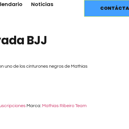
lendario
Noticias
CONTÁCTA
vada BJJ
n uno de los cinturones negros de Mathias
uscripciones
Marca:
Mathias Ribeiro Team