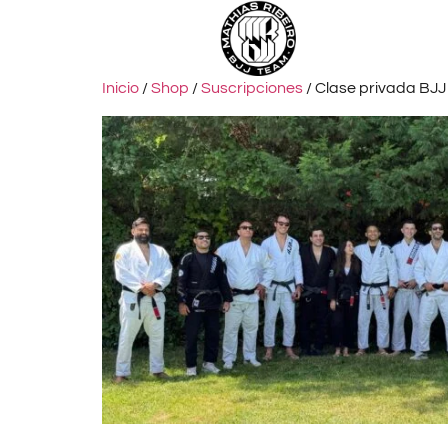
Inicio
/
Shop
/
Suscripciones
/ Clase privada BJJ