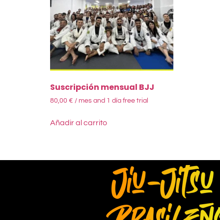
Suscripción mensual BJJ
80,00
€
/ mes
and 1 día free trial
Añadir al carrito