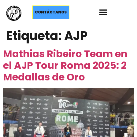
CONTÁCTANOS
Etiqueta:
AJP
Mathias Ribeiro Team en
el AJP Tour Roma 2025: 2
Medallas de Oro