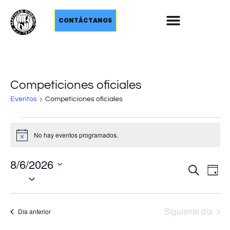
CONTÁCTANOS
Competiciones oficiales
Eventos
Competiciones oficiales
No hay eventos programados.
Aviso
8/6/2026
Nave
Na
Buscar
Día
Selecciona
d
de
la
fecha.
vi
búsq
Siguiente día
Día anterior
d